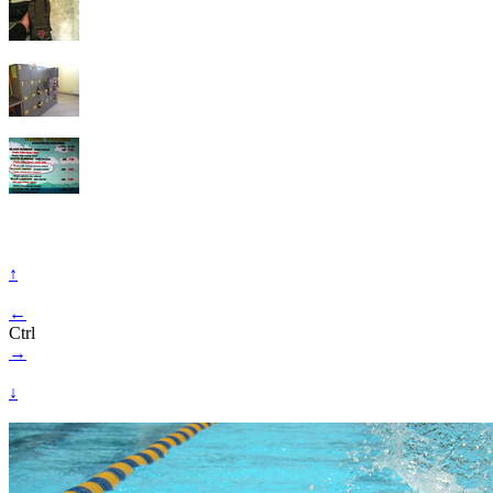
↑
←
Ctrl
→
↓