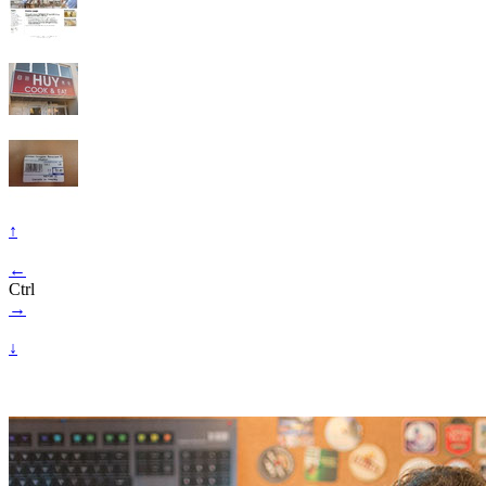
↑
←
Ctrl
→
↓