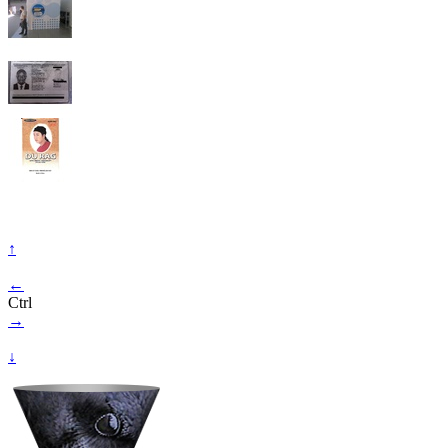
↑
←
Ctrl
→
↓