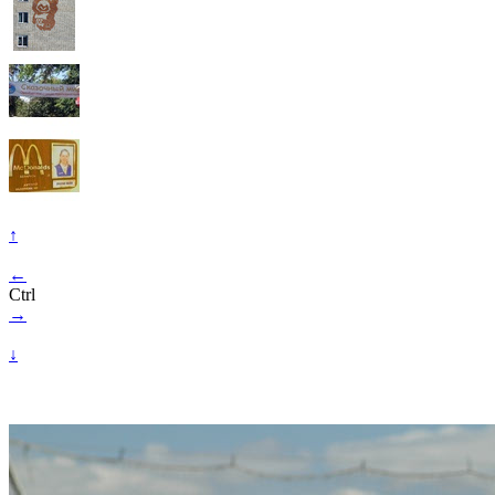
↑
←
Ctrl
→
↓