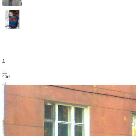
↑
←
Ctrl
→