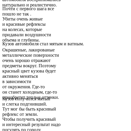
натурально и реалистично.
Почти с первого шага все
пошло не так .
Убиты очень живые
и красивые рефлексы
на колесах, которые
придавали воздушности
объема и глубины.
Кузов автомобиля стал мятым и ватным.
Окрашеные, лакированые
металлические поверхности
очень хорошо отражают
предметы вокруг. Поэтому
красный цвет кузова будет
активно меняться
в зависимости
от окружения. Где-то
он станет холодным, где-то
приобретет теплые оттенки.
Кузов получился мятый
и слегка подгнивший.
Тут мог бы быть красивый
рефлекс от земли.
Чтобы получить красивый
и интересный результат надо
погулять по городу