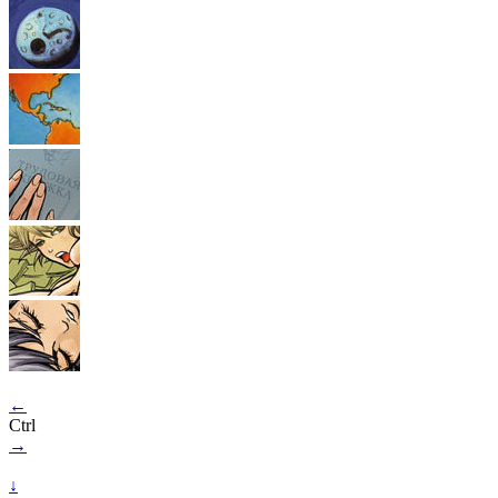
←
Ctrl
→
↓