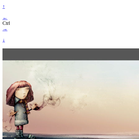
↑
←
Ctrl
→
↓