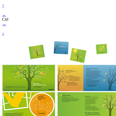
↑
←
Ctrl
→
↓