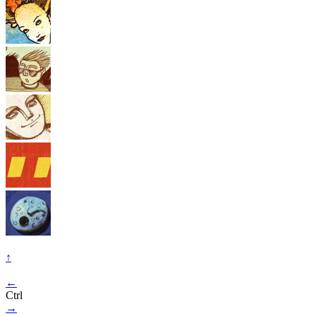
↑
←
Ctrl
→