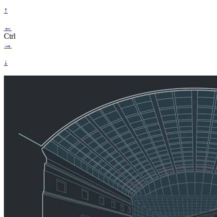
↑
←
Ctrl
→
↓