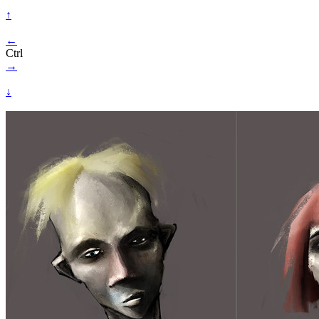
↑
←
Ctrl
→
↓