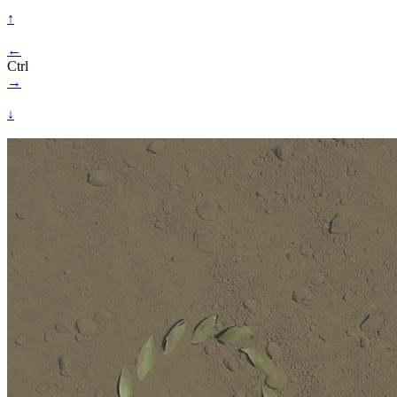
↑
←
Ctrl
→
↓