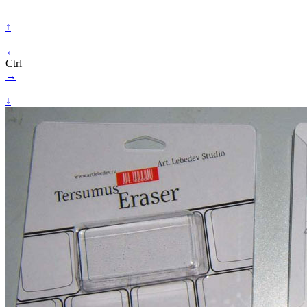
↑
←
Ctrl
→
↓