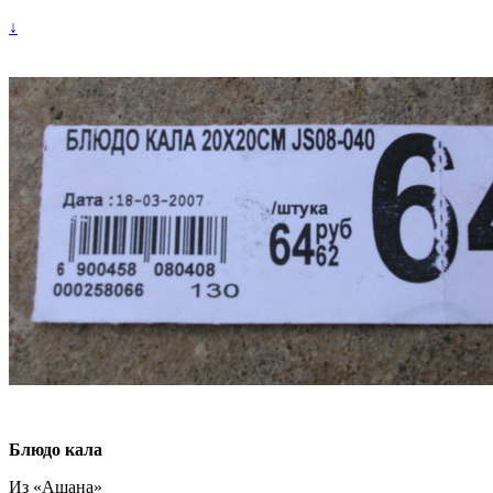
↓
Блюдо кала
Из «Ашана»