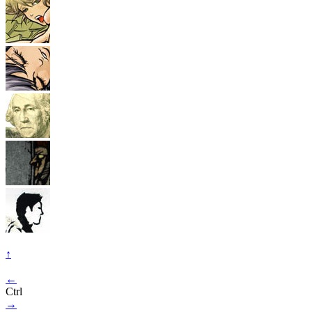
↑
←
Ctrl
→