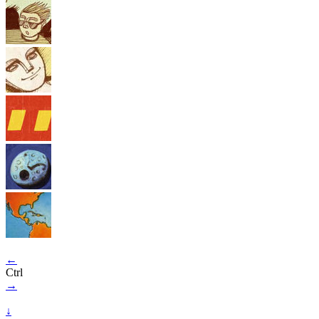
←
Ctrl
→
↓