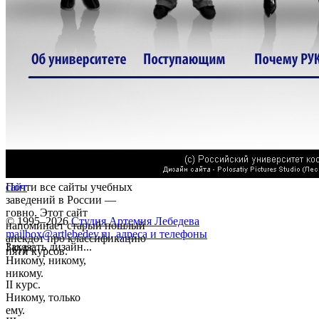
Почти все сайты учебных
сайт
заведений в России —
говно. Этот сайт
© 1995–2026
Студия Артемия Лебедева
напоминает старый пошлый
mailbox@artlebedev.ru
,
адреса и телефоны
анекдот про классификацию
Заказать дизайн...
I курс.
пяти курсов.
Никому, никому,
никому.
II курс.
Никому, только
ему.