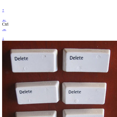
↑
←
Ctrl
→
↓