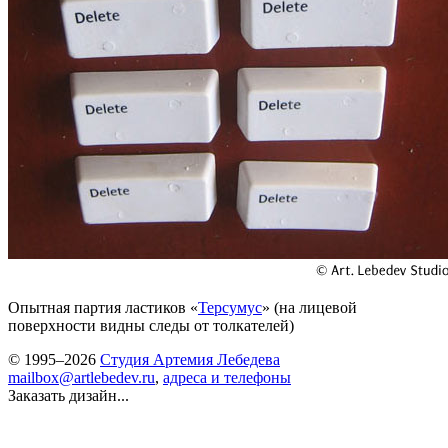
Опытная партия ластиков «
Терсумус
» (на лицевой
поверхности видны следы от толкателей)
© 1995–2026
Студия Артемия Лебедева
mailbox@artlebedev.ru
,
адреса и телефоны
Заказать дизайн...