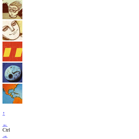
↑
←
Ctrl
→