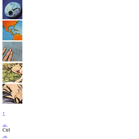
↑
←
Ctrl
→