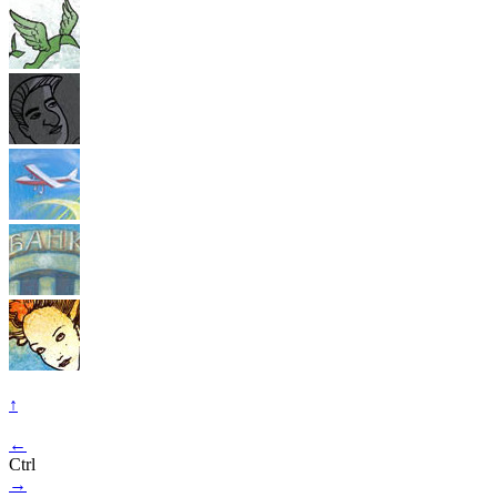
↑
←
Ctrl
→