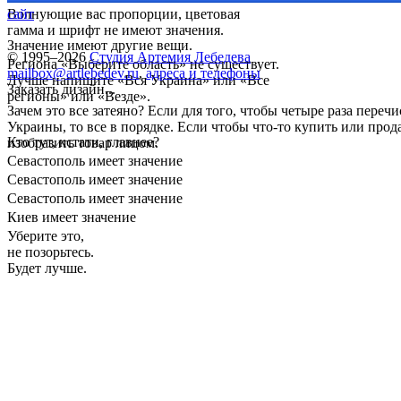
Волнующие вас пропорции, цветовая
сайт
гамма и шрифт не имеют значения.
Значение имеют другие вещи.
© 1995–2026
Студия Артемия Лебедева
Региона «Выберите область» не существует.
mailbox@artlebedev.ru
,
адреса и телефоны
Лучше напишите «Вся Украина» или «Все
Заказать дизайн...
регионы» или «Везде».
Зачем это все затеяно? Если для того, чтобы четыре раза переч
Украины, то все в порядке. Если чтобы что-то купить или прода
Кто тут, кстати, главнее?
изобразить товар лицом.
Севастополь имеет значение
Севастополь имеет значение
Севастополь имеет значение
Киев имеет значение
Уберите это,
не позорьтесь.
Будет лучше.