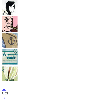
←
Ctrl
→
↓