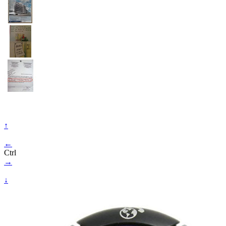
↑
←
Ctrl
→
↓