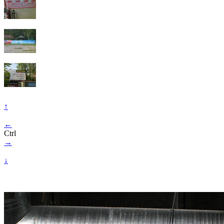
↑
←
Ctrl
→
↓