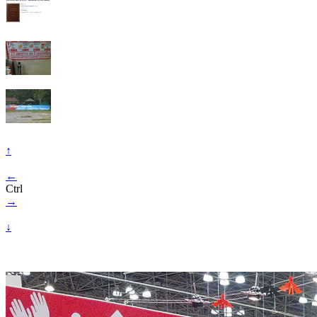
↑
←
Ctrl
→
↓