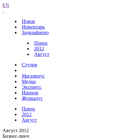
EN
Новое
Инвентарь
Задизайнено
Понос
2012
Август
Студия
Магазинус
Медиа
Экспресс
Иронов
Журналус
Понос
2012
Август
Август 2012
Бизнес-линч