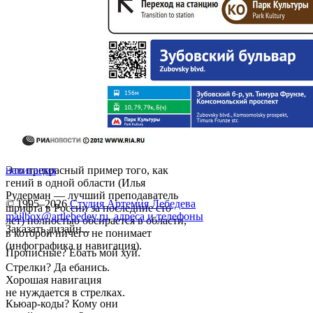
Это прекрасный пример того, как
навигация
гений в одной области (Илья
Рудерман — лучший преподаватель
© 1995–2026
Студия Артемия Лебедева
шрифта в России за последние сто
mailbox@artlebedev.ru
,
адреса и телефоны
лет) полностью обсирается в области,
Заказать дизайн...
в которой ничего не понимает
(инфографика и навигация).
Прописные? Ебать мой хуй.
Стрелки? Да ебанись.
Хорошая навигация
не нуждается в стрелках.
Кьюар-коды? Кому они