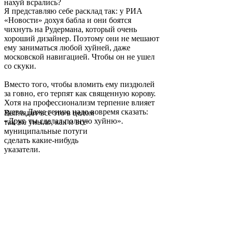
нахуй всрались?
Я представляю себе расклад так: у РИА
«Новости» дохуя бабла и они боятся
чихнуть на Рудермана, который очень
хороший дизайнер. Поэтому они не мешают
ему заниматься любой хуйней, даже
московской навигацией. Чтобы он не ушел
со скуки.
Вместо того, чтобы вломить ему пиздюлей
за говно, его терпят как священную корову.
Хотя на профессионализм терпение влияет
хуево. Даже гению надо вовремя сказать:
Выглядит все это в целом
«Друг, ты сделал полную хуйню».
так же уныло, как и все
муниципальные потуги
сделать какие-нибудь
указатели.