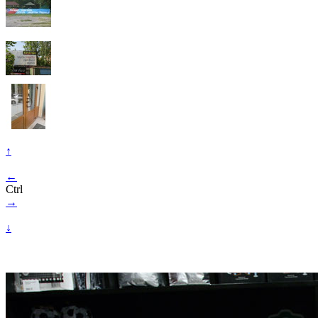
↑
←
Ctrl
→
↓