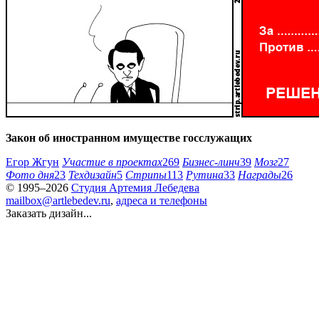
Закон об иностранном имуществе госслужащих
Егор Жгун
Участие в проектах
269
Бизнес-линч
39
Мозг
27
Фото дня
23
Техдизайн
5
Стрипы
113
Рутина
33
Награды
26
© 1995–2026
Студия Артемия Лебедева
mailbox@artlebedev.ru
,
адреса и телефоны
Заказать дизайн...