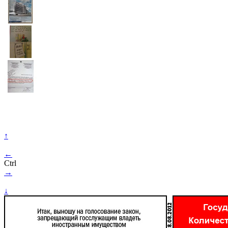
↑
←
Ctrl
→
↓