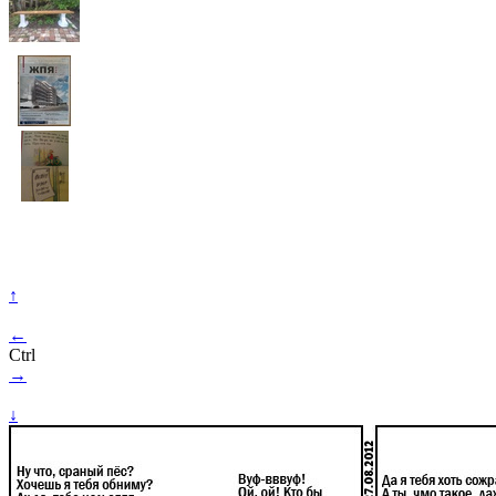
↑
←
Ctrl
→
↓