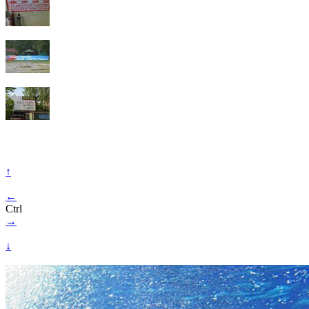
↑
←
Ctrl
→
↓