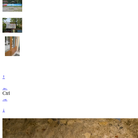
↑
←
Ctrl
→
↓