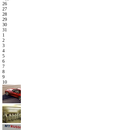
26
27
28
29
30
31
1
2
3
4
5
6
7
8
9
10