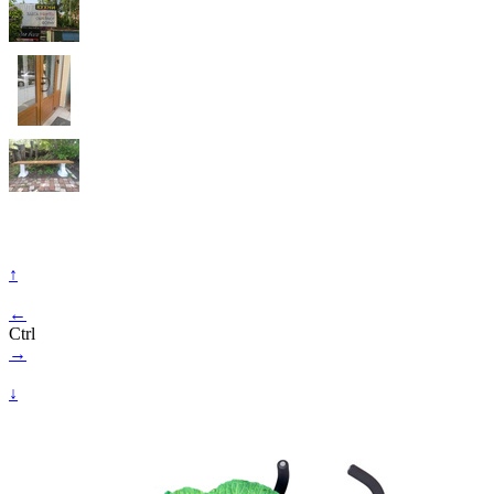
↑
←
Ctrl
→
↓