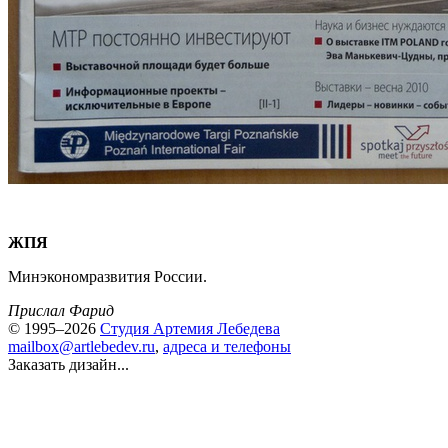
ЖПЯ
Минэкономразвития России.
Прислал Фарид
© 1995–2026
Студия Артемия Лебедева
mailbox@artlebedev.ru
,
адреса и телефоны
Заказать дизайн...