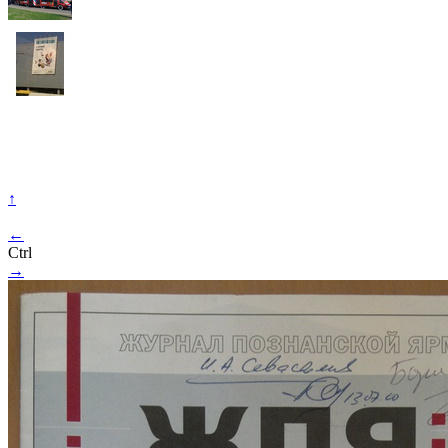
↑
←
Ctrl
→