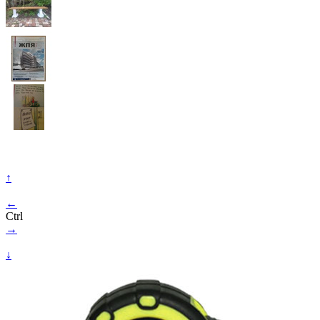
↑
←
Ctrl
→
↓