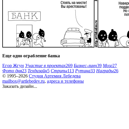
Еще одно ограбление банка
Егор Жгун
Участие в проектах
269
Бизнес-линч
39
Мозг
27
Фото дня
23
Техдизайн
5
Стрипы
113
Рутина
33
Награды
26
© 1995–2026
Студия Артемия Лебедева
mailbox@artlebedev.ru
,
адреса и телефоны
Заказать дизайн...