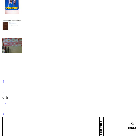
↑
←
Ctrl
→
↓