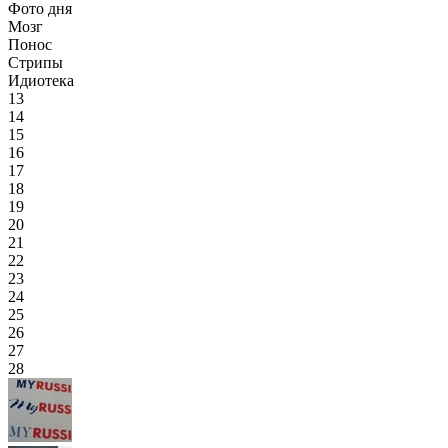
Фото дня
Мозг
Понос
Стрипы
Идиотека
13
14
15
16
17
18
19
20
21
22
23
24
25
26
27
28