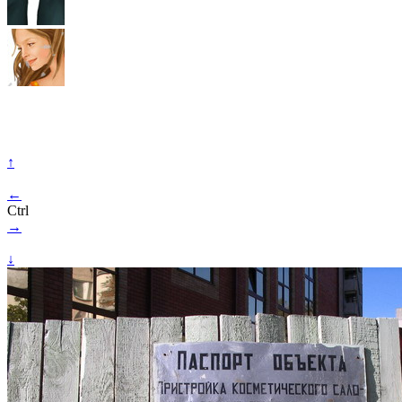
↑
←
Ctrl
→
↓