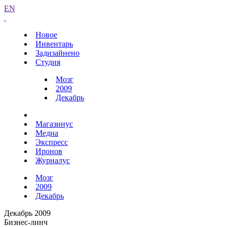
EN
Новое
Инвентарь
Задизайнено
Студия
Мозг
2009
Декабрь
Магазинус
Медиа
Экспресс
Иронов
Журналус
Мозг
2009
Декабрь
Декабрь 2009
Бизнес-линч