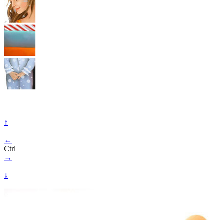
↑
←
Ctrl
→
↓