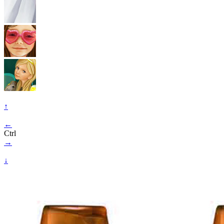
↑
←
Ctrl
→
↓