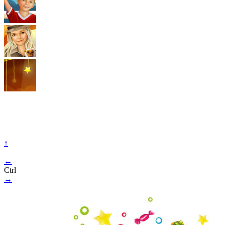
↑
←
Ctrl
→