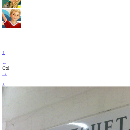
↑
←
Ctrl
→
↓