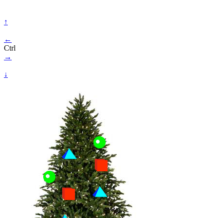
↑
←
Ctrl
→
↓