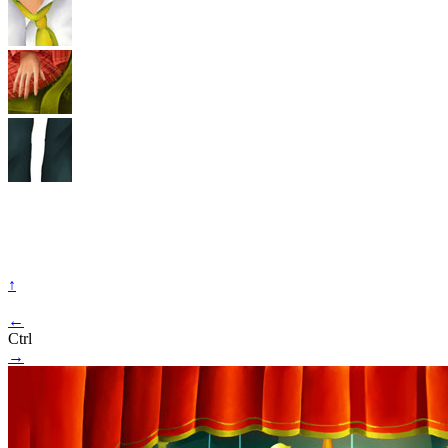
↑
←
Ctrl
→