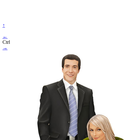
↑
←
Ctrl
→