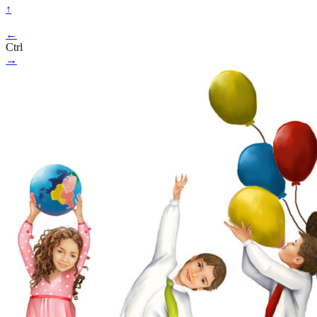
↑
←
Ctrl
→