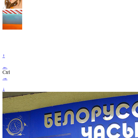
↑
←
Ctrl
→
↓