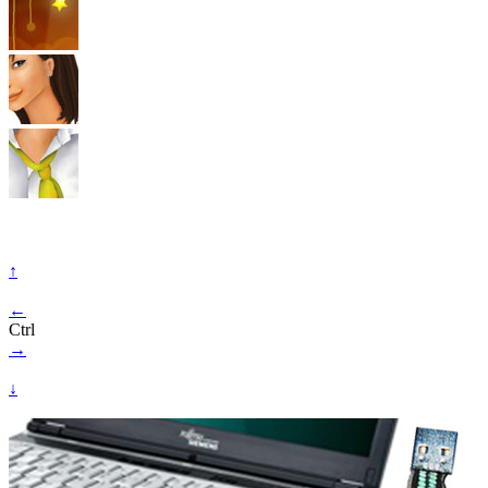
↑
←
Ctrl
→
↓