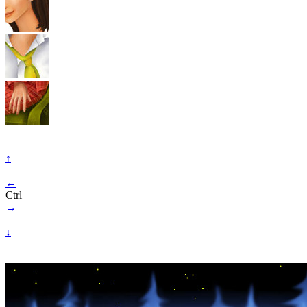
↑
←
Ctrl
→
↓