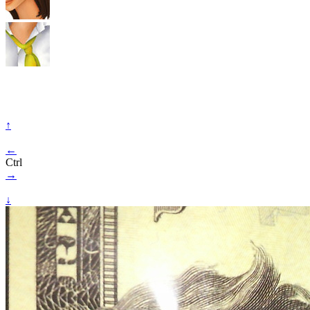
↑
←
Ctrl
→
↓