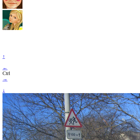
↑
←
Ctrl
→
↓